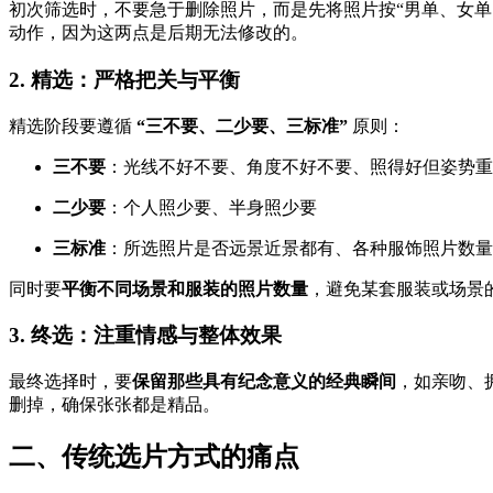
初次筛选时，不要急于删除照片，而是先将照片按“男单、女
动作，因为这两点是后期无法修改的。
2. 精选：严格把关与平衡
精选阶段要遵循
“三不要、二少要、三标准”
原则：
三不要
：光线不好不要、角度不好不要、照得好但姿势重
二少要
：个人照少要、半身照少要
三标准
：所选照片是否远景近景都有、各种服饰照片数量
同时要
平衡不同场景和服装的照片数量
，避免某套服装或场景
3. 终选：注重情感与整体效果
最终选择时，要
保留那些具有纪念意义的经典瞬间
，如亲吻、
删掉，确保张张都是精品。
二、传统选片方式的痛点