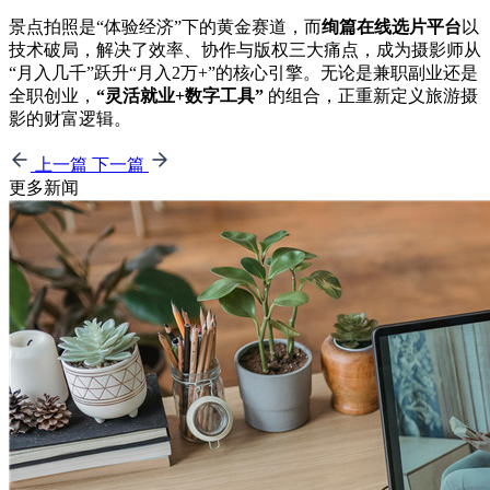
景点拍照是“体验经济”下的黄金赛道，而
绚篇在线选片平台
以
技术破局，解决了效率、协作与版权三大痛点，成为摄影师从
“月入几千”跃升“月入2万+”的核心引擎。无论是兼职副业还是
全职创业，
“灵活就业+数字工具”
的组合，正重新定义旅游摄
影的财富逻辑。
上一篇
下一篇
更多新闻