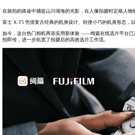
在旅拍的路途中捕捉山川湖海的光影，在人像拍摄时定格人物
富士 X-T5 凭借复古经典的机身设计、轻便小巧的机身形态
如今，这台热门相机再添实用新体验 ——绚篇在线选片平台已正式
拍即传，进一步拓宽了拍摄后的高效选片工作流。