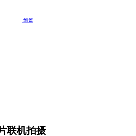
绚篇
选片联机拍摄