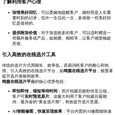
了解利用客户心理
珍惜美好回忆
：可以委婉地提醒客户，婚纱照是人生重
要时刻的记录，也许一生仅此一次，多保留一些美好回
忆是值得的。
提供附加价值
：对于加选较多的客户，可以适时赠送一
些额外服务或产品，如相册、相框等，让客户感觉物超
所值。
引入高效的在线选片工具
传统的选片方式周期长、效率低，容易消耗客户的耐心和热
情。引入高效的在线选片平台，如
绚篇在线选片平台
，能显著
提升选片体验和效率。
绚篇在线选片平台
的核心优势包括：
即拍即传，缩短等待时间
：照片拍摄后能秒传至云端，
客户可
实时预览原片
。这极大利用了客户拍摄后最期
待、最兴奋的“黄金选片期”，有效提升选片意愿。
AI智能修图，快速呈现效果
：平台内置的AI修图能快速