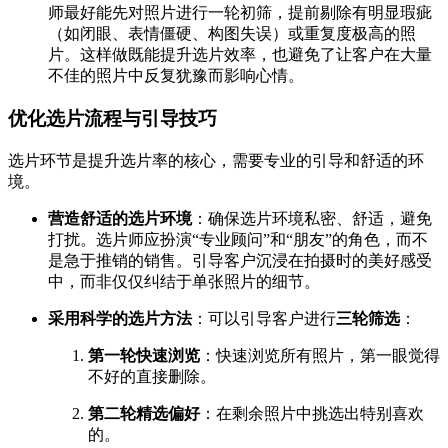
师最好能先对照片进行一轮初筛，提前剔除有明显瑕疵
（如闭眼、表情僵硬、构图失误）或重复度极高的照
片。这样做既能提升选片效率，也避免了让客户在大量
不佳的照片中反复犹豫而影响心情。
优化选片流程与引导技巧
选片环节是提升选片率的核心，需要专业的引导和舒适的环
境。
营造舒适的选片环境
：确保选片环境私密、舒适，避免
打扰。选片师应扮演“专业顾问”和“朋友”的角色，而不
是急于推销的销售。引导客户沉浸在拍摄时的美好感受
中，而非仅仅纠结于单张照片的细节。
采用科学的选片方法
：可以引导客户进行
三轮筛选
：
第一轮快速浏览
：快速浏览所有照片，第一眼觉得
不好的直接删除。
第二轮精选偏好
：在剩余照片中挑选出特别喜欢
的。