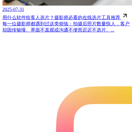
2025-07-31
用什么软件给客人选片？摄影师必看的在线选片工具推荐
每一位摄影师都遇到过这类烦恼：拍摄后照片数量惊人，客户
却因传输慢、界面不直观或沟通不便而迟迟不选片。...