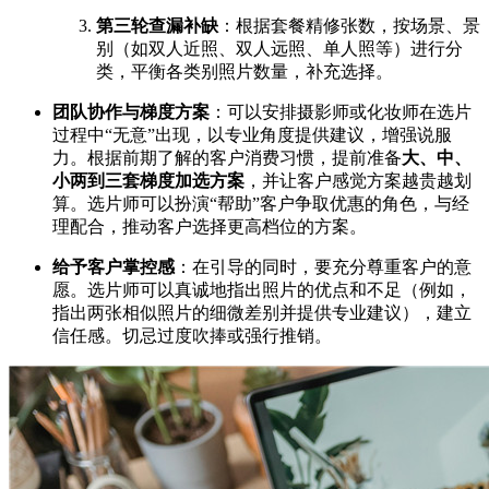
第三轮查漏补缺
：根据套餐精修张数，按场景、景
别（如双人近照、双人远照、单人照等）进行分
类，平衡各类别照片数量，补充选择。
团队协作与梯度方案
：可以安排摄影师或化妆师在选片
过程中“无意”出现，以专业角度提供建议，增强说服
力。根据前期了解的客户消费习惯，提前准备
大、中、
小两到三套梯度加选方案
，并让客户感觉方案越贵越划
算。选片师可以扮演“帮助”客户争取优惠的角色，与经
理配合，推动客户选择更高档位的方案。
给予客户掌控感
：在引导的同时，要充分尊重客户的意
愿。选片师可以真诚地指出照片的优点和不足（例如，
指出两张相似照片的细微差别并提供专业建议），建立
信任感。切忌过度吹捧或强行推销。