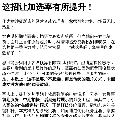
这招让加选率有所提升！
作为婚纱摄影店的经营者或管理者，您很可能对以下场景无比
熟悉：
客户满怀期待而来，拍摄过程欢声笑语。但当他们坐在电脑
前，面对上百张原始照片时，神情却逐渐变得挑剔和犹豫。在
选片师一番努力后，结果常常是——“就这些吧，套餐里的张
数够了。”
您可能会归因于客户预算有限或“太精明”。但请您换位思考：
当客户看到的是未经修饰的原片，甚至有些因为疲劳而略显状
态不佳时，让他们为“可能的美好”额外付费，说服力的确不
足。
本质上，这不是客户不想选，而是传统的选片方式，未能
成功激发他们的购买欲望。
事实上，提升选片率绝非依靠强硬的推销话术。它是一套贯穿
前期服务、中期拍摄、后期选片展示
的系统工程，而其中，
引
入高效的“在线选片”模式
，正是打破传统瓶颈、撬动加选的关
键杠杆。本文将为您系统剖析，如何通过优化服务流程、掌握
引导技巧，并借助如
绚篇
这样的专业在线选片平台，将选片从