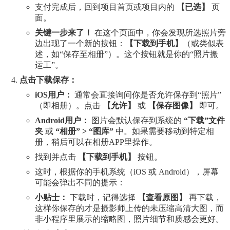
支付完成后，回到项目首页或项目内的
【已选】
页
面。
关键一步来了！
在这个页面中，你会发现所选照片旁
边出现了一个新的按钮：
【下载到手机】
（或类似表
述，如“保存至相册”）。这个按钮就是你的“照片搬
运工”。
点击下载保存：
iOS用户：
通常会直接询问你是否允许保存到“照片”
（即相册）。点击
【允许】
或
【保存图像】
即可。
Android用户：
图片会默认保存到系统的
“下载”文件
夹
或
“相册” > “图库”
中。如果需要移动到特定相
册，稍后可以在相册APP里操作。
找到并点击
【下载到手机】
按钮。
这时，根据你的手机系统（iOS 或 Android），屏幕
可能会弹出不同的提示：
小贴士：
下载时，记得选择
【查看原图】
再下载，
这样你保存的才是摄影师上传的未压缩高清大图，而
非小程序里展示的缩略图，照片细节和质感会更好。