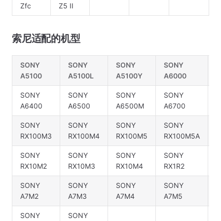
Zfc
Z5 II
索尼适配的机型
SONY
SONY
SONY
SONY
S
A5100
A5100L
A5100Y
A6000
A
SONY
SONY
SONY
SONY
S
A6400
A6500
A6500M
A6700
A
SONY
SONY
SONY
SONY
S
RX100M3
RX100M4
RX100M5
RX100M5A
R
SONY
SONY
SONY
SONY
RX10M2
RX10M3
RX10M4
RX1R2
SONY
SONY
SONY
SONY
A7M2
A7M3
A7M4
A7M5
SONY
SONY