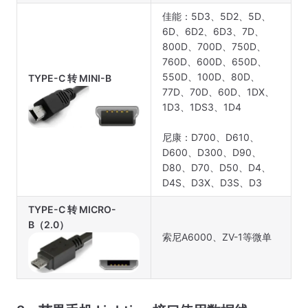
佳能：5D3、5D2、5D、
6D、6D2、6D3、7D、
800D、700D、750D、
760D、600D、650D、
550D、100D、80D、
TYPE-C 转 MINI-B
77D、70D、60D、1DX、
1D3、1DS3、1D4
尼康：D700、D610、
D600、D300、D90、
D80、D70、D50、D4、
D4S、D3X、D3S、D3
TYPE-C 转 MICRO-
B（2.0）
索尼A6000、ZV-1等微单