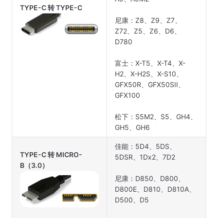
TYPE-C 转 TYPE-C
尼康：Z8、Z9、Z7、
Z72、Z5、Z6、D6、
D780
富士：X-T5、X-T4、X-
H2、X-H2S、X-S10、
GFX50R、GFX50SII、
GFX100
松下：S5M2、S5、GH4、
GH5、GH6
佳能：5D4、5DS、
TYPE-C 转 MICRO-
5DSR、1Dx2、7D2
B（3.0）
尼康：D850、D800、
D800E、D810、D810A、
D500、D5