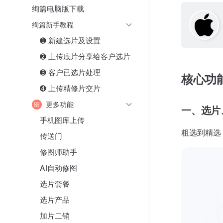
绚篇电脑版下载
绚篇新手教程
➊ 新建选片及设置
➋ 上传底片分享给客户选片
➌ 客户已选片处理
核心功
➍ 上传精修片交片
更多功能
一、选片
手机图库上传
粗选到精选
传送门
修图师助手
AI自动修图
选片套餐
选片产品
加片二销