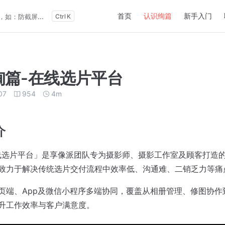
Main Navigation
首页
认识绚篇
新手入门
如：防截屏...
K
绚篇-在线选片平台
07
954
4m
介
线选片平台」是享像派团队专为摄影师、摄影工作室及顾客打造
致力于解决传统选片交付流程中效率低、沟通难、二销乏力等痛
页端、App及微信小程序多端协同，覆盖从相册管理、修图协作
升工作效率与客户满意度。