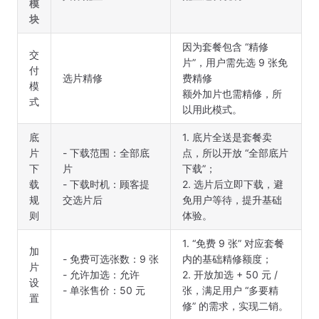
模
块
因为套餐包含 “精修
交
片”，用户需先选 9 张免
付
选片精修
费精修
模
额外加片也需精修，所
式
以用此模式。
底
1. 底片全送是套餐卖
片
- 下载范围：全部底
点，所以开放 “全部底片
下
片
下载”；
载
- 下载时机：顾客提
2. 选片后立即下载，避
规
交选片后
免用户等待，提升基础
则
体验。
1. “免费 9 张” 对应套餐
加
- 免费可选张数：9 张
内的基础精修额度；
片
- 允许加选：允许
2. 开放加选 + 50 元 /
设
- 单张售价：50 元
张，满足用户 “多要精
置
修” 的需求，实现二销。