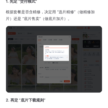
1. 先定 “交付模式”
根据套餐是否含精修，决定用 “选片精修”（做精修加
片）还是 “底片售卖”（做底片加片）。
2. 再定 “底片下载规则”