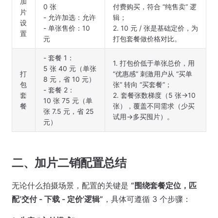
加
0 张
付费购买，符合 “纯售卖” 逻
片
- 允许加选：允许
辑；
设
- 单张售价：10
2. 10 元 / 张是基础定价，为
置
元
打包套餐做价格对比。
- 套餐 1：
1. 打包价低于单张总价，用
5 张 40 元（单张
打
“优惠感” 刺激用户从 “买单
8 元，省 10 元）
包
张” 转向 “买套餐”；
- 套餐 2：
套
2. 套餐张数梯度（5 张→10
10 张 75 元（单
餐
张），覆盖不同需求（少买
张 7.5 元，省 25
试用→多买囤片）。
元）
二、加片二销配置总结
无论什么拍摄场景，配置的关键是
“围绕套餐定位，匹
配‘交付 - 下载 - 定价’逻辑”
，具体可遵循 3 个步骤：