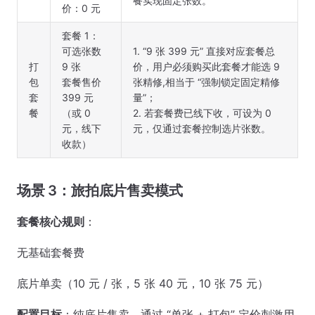
餐实现固定张数。
价：0 元
套餐 1：
可选张数
1. “9 张 399 元” 直接对应套餐总
打
9 张
价，用户必须购买此套餐才能选 9
包
套餐售价
张精修,相当于 “强制锁定固定精修
套
399 元
量”；
餐
（或 0
2. 若套餐费已线下收，可设为 0
元，线下
元，仅通过套餐控制选片张数。
收款）
场景 3：旅拍底片售卖模式
套餐核心规则
：
无基础套餐费
底片单卖（10 元 / 张，5 张 40 元，10 张 75 元）
配置目标
：纯底片售卖，通过 “单张 + 打包” 定价刺激用