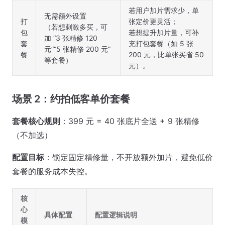
若用户加片需求少，单
无需额外设置
打
张定价更灵活；
（若想刺激多买，可
包
若想提升加片量，可补
加 “3 张精修 120
套
充打包套餐（如 5 张
元”“5 张精修 200 元”
餐
200 元，比单张买省 50
等套餐）
元）。
场景 2：约拍低客单价套餐
套餐核心规则
：399 元 = 40 张底片全送 + 9 张精修
（不加选）
配置目标
：锁定固定精修量，不开放额外加片，避免低价
套餐的服务成本失控。
核
心
具体配置
配置逻辑说明
模