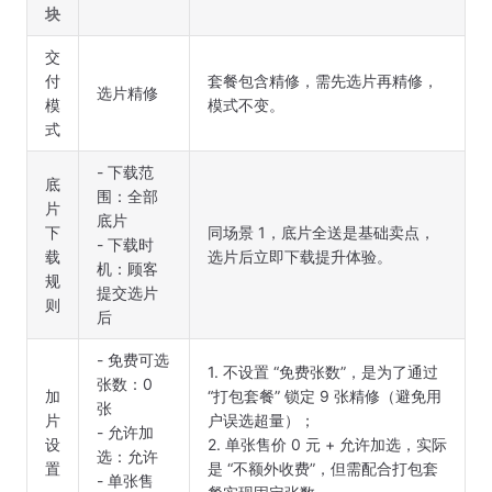
块
交
付
套餐包含精修，需先选片再精修，
选片精修
模
模式不变。
式
- 下载范
底
围：全部
片
底片
下
同场景 1，底片全送是基础卖点，
- 下载时
载
选片后立即下载提升体验。
机：顾客
规
提交选片
则
后
- 免费可选
1. 不设置 “免费张数”，是为了通过
张数：0
加
“打包套餐” 锁定 9 张精修（避免用
张
片
户误选超量）；
- 允许加
设
2. 单张售价 0 元 + 允许加选，实际
选：允许
置
是 “不额外收费”，但需配合打包套
- 单张售