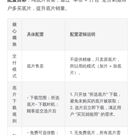
户多买底片，提升底片销量。
核
心
具体配置
配置逻辑说明
模
块
交
不提供精修，只卖原底片，
付
底片售卖
所以用此模式（加片 = 加底
模
片）。
式
底
片
1. 只开放 “所选底片” 下载，
- 下载范围：所选
下
避免未购买的底片被获取；
底片- 下载时机：
载
2. 选片后立即下载，满足用
顾客提交选片后
规
户 “买完就能用” 的需求。
则
- 免费可选张数：
1. 无免费底片，所有底片需