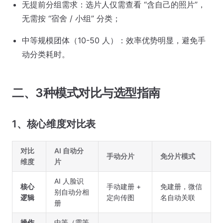
无提前分组需求：选片人仅需查看 “含自己的照片”，
无需按 “宿舍 / 小组” 分类；
中等规模团体（10-50 人）：效率优势明显，避免手
动分类耗时。
二、3种模式对比与选型指南
1、核心维度对比表
对比
AI 自动分
手动分片
免分片模式
维度
片
AI 人脸识
核心
手动建册 +
免建册，微信
别自动分相
逻辑
定向传图
名自动关联
册
操作
中等（需等