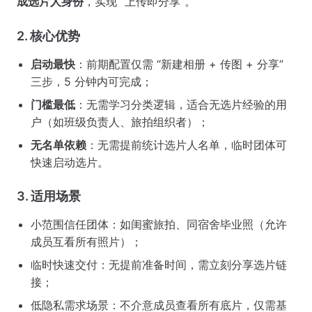
成选片人身份
，实现 “上传即分享”。
2. 核心优势
启动最快
：前期配置仅需 “新建相册 + 传图 + 分享”
三步，5 分钟内可完成；
门槛最低
：无需学习分类逻辑，适合无选片经验的用
户（如班级负责人、旅拍组织者）；
无名单依赖
：无需提前统计选片人名单，临时团体可
快速启动选片。
3. 适用场景
小范围信任团体：如闺蜜旅拍、同宿舍毕业照（允许
成员互看所有照片）；
临时快速交付：无提前准备时间，需立刻分享选片链
接；
低隐私需求场景：不介意成员查看所有底片，仅需基