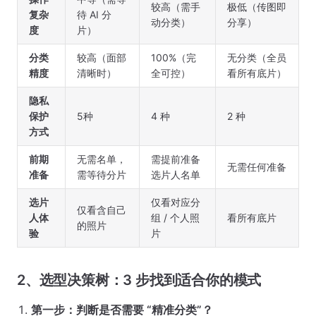
较高（需手
极低（传图即
复杂
待 AI 分
动分类）
分享）
度
片）
分类
较高（面部
100%（完
无分类（全员
精度
清晰时）
全可控）
看所有底片）
隐私
保护
5种
4 种
2 种
方式
前期
无需名单，
需提前准备
无需任何准备
准备
需等待分片
选片人名单
选片
仅看对应分
仅看含自己
人体
组 / 个人照
看所有底片
的照片
验
片
2、选型决策树：3 步找到适合你的模式
第一步：判断是否需要 “精准分类”？